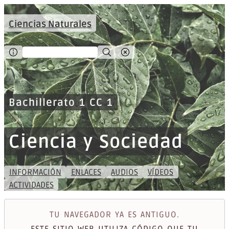
Ciencias Naturales
Bachillerato 1 CC 1
Ciencia y Sociedad
INFORMACIÓN
ENLACES
AUDIOS
VÍDEOS
ACTIVIDADES
TU NAVEGADOR YA ES ANTIGUO.