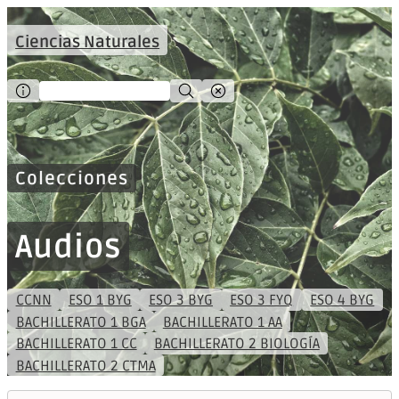
Ciencias Naturales
Colecciones
Audios
CCNN
ESO 1 BYG
ESO 3 BYG
ESO 3 FYQ
ESO 4 BYG
BACHILLERATO 1 BGA
BACHILLERATO 1 AA
BACHILLERATO 1 CC
BACHILLERATO 2 BIOLOGÍA
BACHILLERATO 2 CTMA