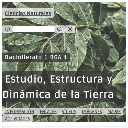
Ciencias Naturales
Bachillerato 1 BGA 1
Estudio, Estructura y
Dinámica de la Tierra
INFORMACIÓN
ENLACES
VÍDEOS
IMÁGENES
MAPAS
ACTIVIDADES